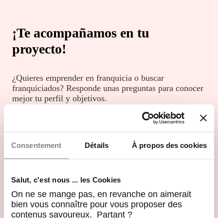
¡Te acompañamos en tu 
proyecto!
¿Quieres emprender en franquicia o buscar 
franquiciados? Responde unas preguntas para conocer 
DESEO UNIRME A UNA FRANQUICIA
Consentement
Détails
À propos des cookies
DESEO DESARROLLAR MI RED DE FRANQUICIAS
Salut, c'est nous ... les Cookies
DESEO ADQUIRIR UN NEGOCIO
On ne se mange pas, en revanche on aimerait
bien vous connaître pour vous proposer des
contenus savoureux. Partant ?